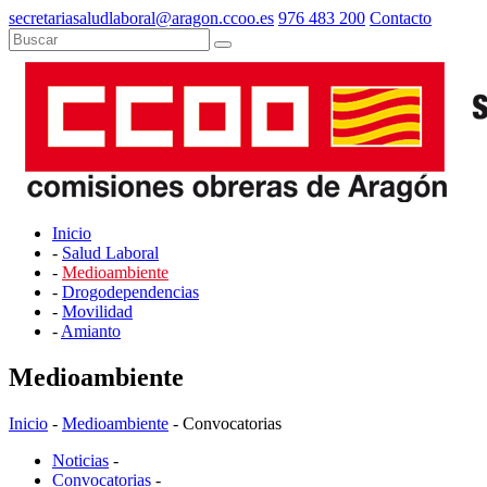
secretariasaludlaboral@aragon.ccoo.es
976 483 200
Contacto
Inicio
-
Salud Laboral
-
Medioambiente
-
Drogodependencias
-
Movilidad
-
Amianto
Medioambiente
Inicio
-
Medioambiente
- Convocatorias
Noticias
-
Convocatorias
-