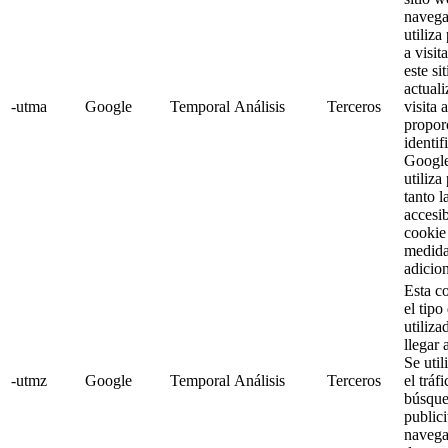
navega
utiliza
a visit
este si
actual
-utma
Google
Temporal
Análisis
Terceros
visita 
propor
identi
Google
utiliza
tanto l
accesib
cookie
medida
adicion
Esta c
el tipo
utiliza
llegar 
Se util
-utmz
Google
Temporal
Análisis
Terceros
el tráf
búsque
publici
navega