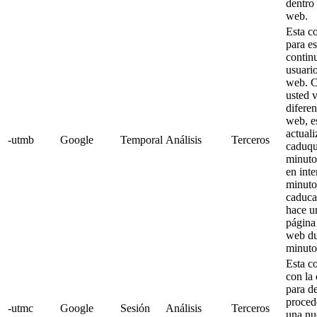
dentro 
web.
Esta co
para es
contin
usuario
web. C
usted v
diferen
web, e
actuali
-utmb
Google
Temporal
Análisis
Terceros
caduqu
minuto
en inte
minuto
caduca
hace u
página 
web du
minuto
Esta c
con la
para de
proced
-utmc
Google
Sesión
Análisis
Terceros
una nu