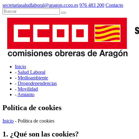
secretariasaludlaboral@aragon.ccoo.es
976 483 200
Contacto
Inicio
-
Salud Laboral
-
Medioambiente
-
Drogodependencias
-
Movilidad
-
Amianto
Política de cookies
Inicio
- Política de cookies
1. ¿Qué son las cookies?