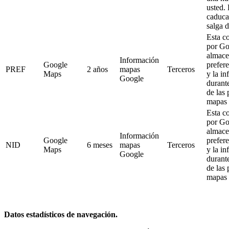
usted.
caduca
salga 
Esta co
por Go
almace
Información
Google
prefere
PREF
2 años
mapas
Terceros
Maps
y la i
Google
durante
de las 
mapas 
Esta co
por Go
almace
Información
Google
prefere
NID
6 meses
mapas
Terceros
Maps
y la i
Google
durante
de las 
mapas 
Datos estadísticos de navegación.