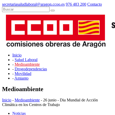
secretariasaludlaboral@aragon.ccoo.es
976 483 200
Contacto
Inicio
-
Salud Laboral
-
Medioambiente
-
Drogodependencias
-
Movilidad
-
Amianto
Medioambiente
Inicio
-
Medioambiente
- 26 junio - Dia Mundial de Acción
Climática en los Centros de Trabajo
Noticias