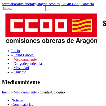
secretariasaludlaboral@aragon.ccoo.es
976 483 200
Contacto
Inicio
-
Salud Laboral
-
Medioambiente
-
Drogodependencias
-
Movilidad
-
Amianto
Medioambiente
Inicio
-
Medioambiente
- Charla-Coloquio
Noticias
Convocatorias