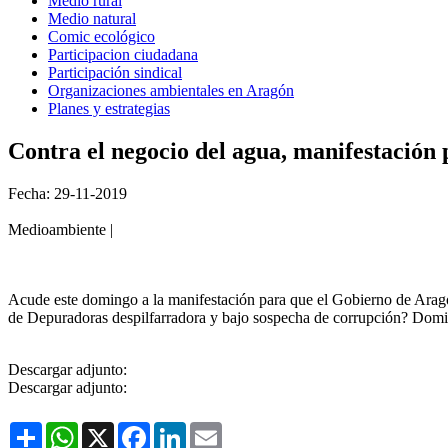
Medio rural
Medio natural
Comic ecológico
Participacion ciudadana
Participación sindical
Organizaciones ambientales en Aragón
Planes y estrategias
Contra el negocio del agua, manifestación 
Fecha: 29-11-2019
Medioambiente |
Acude este domingo a la manifestación para que el Gobierno de Ara
de Depuradoras despilfarradora y bajo sospecha de corrupción? Domi
Descargar adjunto:
Descargar adjunto:
Share
WhatsApp
X
Facebook
LinkedIn
Email