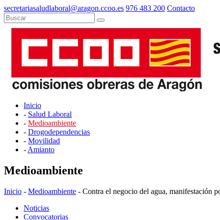
secretariasaludlaboral@aragon.ccoo.es
976 483 200
Contacto
Inicio
-
Salud Laboral
-
Medioambiente
-
Drogodependencias
-
Movilidad
-
Amianto
Medioambiente
Inicio
-
Medioambiente
- Contra el negocio del agua, manifestación p
Noticias
Convocatorias