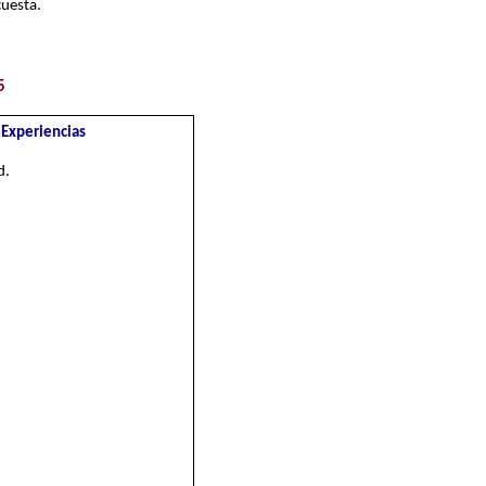
encuesta.
5
 Experiencias
d.