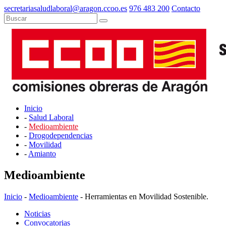
secretariasaludlaboral@aragon.ccoo.es
976 483 200
Contacto
Inicio
-
Salud Laboral
-
Medioambiente
-
Drogodependencias
-
Movilidad
-
Amianto
Medioambiente
Inicio
-
Medioambiente
- Herramientas en Movilidad Sostenible.
Noticias
Convocatorias