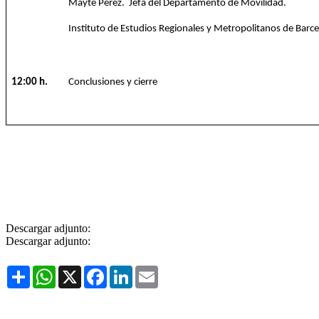
Mayte Pérez. Jefa del Departamento de Movilidad.
Instituto de Estudios Regionales y Metropolitanos de Barc
12:00 h.
Conclusiones y cierre
Descargar adjunto:
Descargar adjunto:
Share
WhatsApp
X
Facebook
LinkedIn
Email