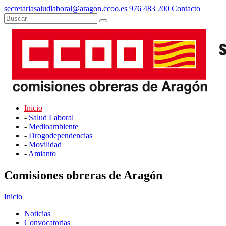
secretariasaludlaboral@aragon.ccoo.es
976 483 200
Contacto
Inicio
-
Salud Laboral
-
Medioambiente
-
Drogodependencias
-
Movilidad
-
Amianto
Comisiones obreras de Aragón
Inicio
Noticias
Convocatorias