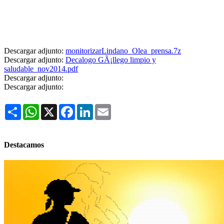
Descargar adjunto:
monitorizarLindano_Olea_prensa.7z
Descargar adjunto:
Decalogo GÃ¡llego limpio y
saludable_nov2014.pdf
Descargar adjunto:
Descargar adjunto:
Share
WhatsApp
X
Facebook
LinkedIn
Email
Destacamos