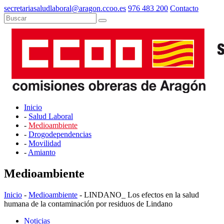
secretariasaludlaboral@aragon.ccoo.es
976 483 200
Contacto
Inicio
-
Salud Laboral
-
Medioambiente
-
Drogodependencias
-
Movilidad
-
Amianto
Medioambiente
Inicio
-
Medioambiente
- LINDANO_ Los efectos en la salud
humana de la contaminación por residuos de Lindano
Noticias