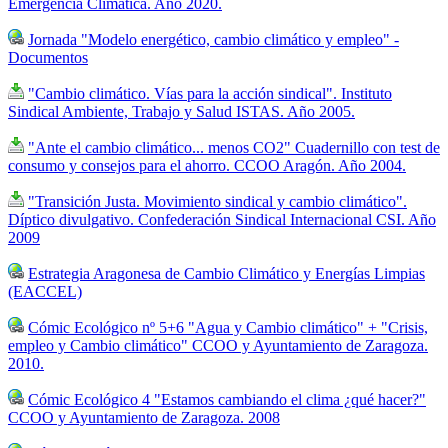
Emergencia Climática. Año 2020.
Jornada "Modelo energético, cambio climático y empleo" -
Documentos
"Cambio climático. Vías para la acción sindical". Instituto
Sindical Ambiente, Trabajo y Salud ISTAS. Año 2005.
"Ante el cambio climático... menos CO2" Cuadernillo con test de
consumo y consejos para el ahorro. CCOO Aragón. Año 2004.
"Transición Justa. Movimiento sindical y cambio climático".
Díptico divulgativo. Confederación Sindical Internacional CSI. Año
2009
Estrategia Aragonesa de Cambio Climático y Energías Limpias
(EACCEL)
Cómic Ecológico nº 5+6 "Agua y Cambio climático" + "Crisis,
empleo y Cambio climático" CCOO y Ayuntamiento de Zaragoza.
2010.
Cómic Ecológico 4 "Estamos cambiando el clima ¿qué hacer?"
CCOO y Ayuntamiento de Zaragoza. 2008