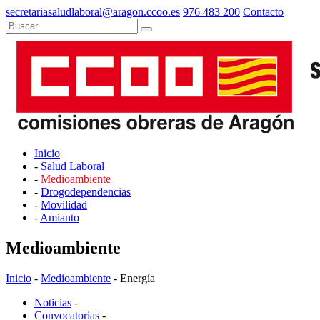
secretariasaludlaboral@aragon.ccoo.es
976 483 200
Contacto
Inicio
-
Salud Laboral
-
Medioambiente
-
Drogodependencias
-
Movilidad
-
Amianto
Medioambiente
Inicio
-
Medioambiente
- Energía
Noticias
-
Convocatorias
-