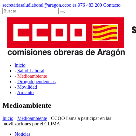
secretariasaludlaboral@aragon.ccoo.es
976 483 200
Contacto
Inicio
-
Salud Laboral
-
Medioambiente
-
Drogodependencias
-
Movilidad
-
Amianto
Medioambiente
Inicio
-
Medioambiente
- CCOO llama a participar en las
movilizaciones por el CLIMA
Noticias