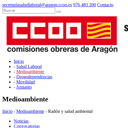
secretariasaludlaboral@aragon.ccoo.es
976 483 200
Contacto
Inicio
-
Salud Laboral
-
Medioambiente
-
Drogodependencias
-
Movilidad
-
Amianto
Medioambiente
Inicio
-
Medioambiente
- Radón y salud ambiental
Noticias
Convocatorias