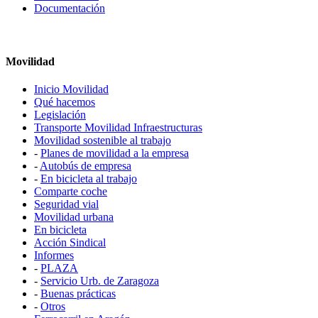
Documentación
Movilidad
Inicio Movilidad
Qué hacemos
Legislación
Transporte Movilidad Infraestructuras
Movilidad sostenible al trabajo
-
Planes de movilidad a la empresa
-
Autobús de empresa
-
En bicicleta al trabajo
Comparte coche
Seguridad vial
Movilidad urbana
En bicicleta
Acción Sindical
Informes
-
PLAZA
-
Servicio Urb. de Zaragoza
-
Buenas prácticas
-
Otros