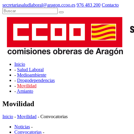
secretariasaludlaboral@aragon.ccoo.es
976 483 200
Contacto
Inicio
-
Salud Laboral
-
Medioambiente
-
Drogodependencias
-
Movilidad
-
Amianto
Movilidad
Inicio
-
Movilidad
- Convocatorias
Noticias
-
Convocatorias
-