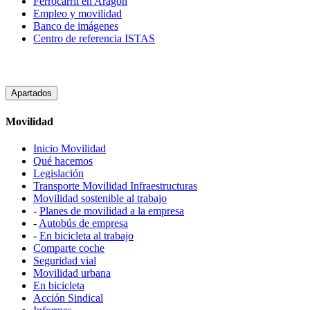
Ferrocarril en Aragón
Empleo y movilidad
Banco de imágenes
Centro de referencia ISTAS
Apartados
Movilidad
Inicio Movilidad
Qué hacemos
Legislación
Transporte Movilidad Infraestructuras
Movilidad sostenible al trabajo
-
Planes de movilidad a la empresa
-
Autobús de empresa
-
En bicicleta al trabajo
Comparte coche
Seguridad vial
Movilidad urbana
En bicicleta
Acción Sindical