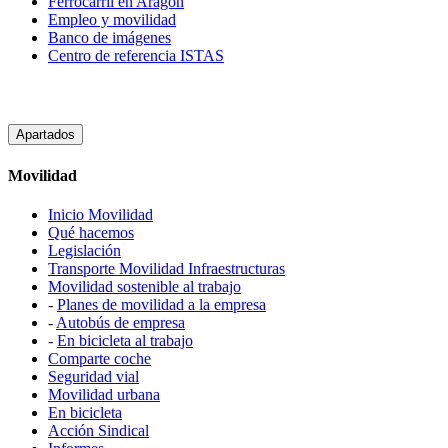
Ferrocarril en Aragón
Empleo y movilidad
Banco de imágenes
Centro de referencia ISTAS
Apartados
Movilidad
Inicio Movilidad
Qué hacemos
Legislación
Transporte Movilidad Infraestructuras
Movilidad sostenible al trabajo
-
Planes de movilidad a la empresa
-
Autobús de empresa
-
En bicicleta al trabajo
Comparte coche
Seguridad vial
Movilidad urbana
En bicicleta
Acción Sindical