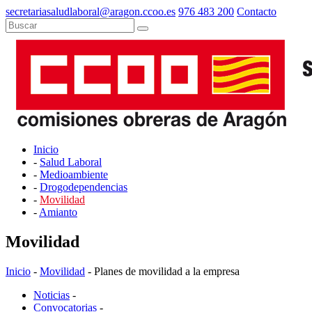
secretariasaludlaboral@aragon.ccoo.es
976 483 200
Contacto
Inicio
-
Salud Laboral
-
Medioambiente
-
Drogodependencias
-
Movilidad
-
Amianto
Movilidad
Inicio
-
Movilidad
- Planes de movilidad a la empresa
Noticias
-
Convocatorias
-