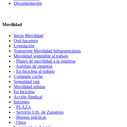
Documentación
Movilidad
Inicio Movilidad
Qué hacemos
Legislación
Transporte Movilidad Infraestructuras
Movilidad sostenible al trabajo
-
Planes de movilidad a la empresa
-
Autobús de empresa
-
En bicicleta al trabajo
Comparte coche
Seguridad vial
Movilidad urbana
En bicicleta
Acción Sindical
Informes
-
PLAZA
-
Servicio Urb. de Zaragoza
-
Buenas prácticas
-
Otros