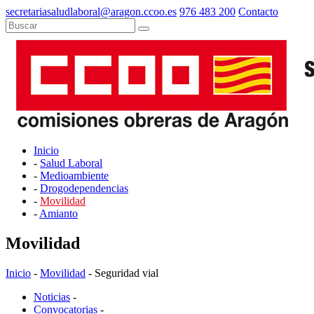
secretariasaludlaboral@aragon.ccoo.es
976 483 200
Contacto
Inicio
-
Salud Laboral
-
Medioambiente
-
Drogodependencias
-
Movilidad
-
Amianto
Movilidad
Inicio
-
Movilidad
- Seguridad vial
Noticias
-
Convocatorias
-