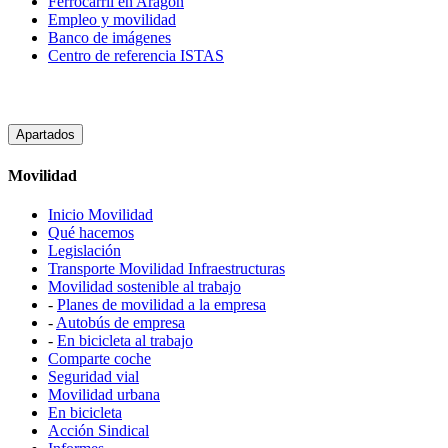
Ferrocarril en Aragón
Empleo y movilidad
Banco de imágenes
Centro de referencia ISTAS
Apartados
Movilidad
Inicio Movilidad
Qué hacemos
Legislación
Transporte Movilidad Infraestructuras
Movilidad sostenible al trabajo
-
Planes de movilidad a la empresa
-
Autobús de empresa
-
En bicicleta al trabajo
Comparte coche
Seguridad vial
Movilidad urbana
En bicicleta
Acción Sindical