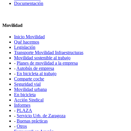
Documentación
Movilidad
Inicio Movilidad
Qué hacemos
Legislación
Transporte Movilidad Infraestructuras
Movilidad sostenible al trabajo
-
Planes de movilidad a la empresa
-
Autobús de empresa
-
En bicicleta al trabajo
Comparte coche
Seguridad vial
Movilidad urbana
En bicicleta
Acción Sindical
Informes
-
PLAZA
-
Servicio Urb. de Zaragoza
-
Buenas prácticas
-
Otros