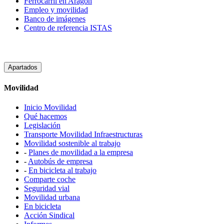
Ferrocarril en Aragón
Empleo y movilidad
Banco de imágenes
Centro de referencia ISTAS
Apartados
Movilidad
Inicio Movilidad
Qué hacemos
Legislación
Transporte Movilidad Infraestructuras
Movilidad sostenible al trabajo
-
Planes de movilidad a la empresa
-
Autobús de empresa
-
En bicicleta al trabajo
Comparte coche
Seguridad vial
Movilidad urbana
En bicicleta
Acción Sindical