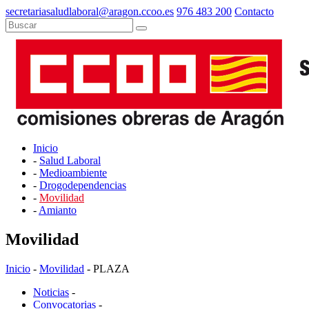
secretariasaludlaboral@aragon.ccoo.es
976 483 200
Contacto
Inicio
-
Salud Laboral
-
Medioambiente
-
Drogodependencias
-
Movilidad
-
Amianto
Movilidad
Inicio
-
Movilidad
- PLAZA
Noticias
-
Convocatorias
-