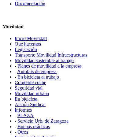
Documentación
Movilidad
Inicio Movilidad
Qué hacemos
Legislación
Transporte Movilidad Infraestructuras
Movilidad sostenible al trabajo
-
Planes de movilidad a la empresa
-
Autobús de empresa
-
En bicicleta al trabajo
Comparte coche
Seguridad vial
Movilidad urbana
En bicicleta
Acción Sindical
Informes
-
PLAZA
-
Servicio Urb. de Zaragoza
-
Buenas prácticas
-
Otros