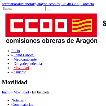
secretariasaludlaboral@aragon.ccoo.es
976 483 200
Contacto
Inicio
-
Salud Laboral
-
Medioambiente
-
Drogodependencias
-
Movilidad
-
Amianto
Movilidad
Inicio
-
Movilidad
- En bicicleta
Noticias
-
Convocatorias
-