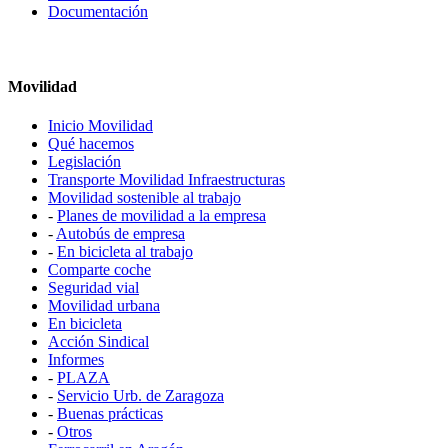
Documentación
Movilidad
Inicio Movilidad
Qué hacemos
Legislación
Transporte Movilidad Infraestructuras
Movilidad sostenible al trabajo
-
Planes de movilidad a la empresa
-
Autobús de empresa
-
En bicicleta al trabajo
Comparte coche
Seguridad vial
Movilidad urbana
En bicicleta
Acción Sindical
Informes
-
PLAZA
-
Servicio Urb. de Zaragoza
-
Buenas prácticas
-
Otros