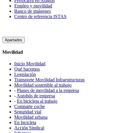
Ferrocarril en Aragón
Empleo y movilidad
Banco de imágenes
Centro de referencia ISTAS
Apartados
Movilidad
Inicio Movilidad
Qué hacemos
Legislación
Transporte Movilidad Infraestructuras
Movilidad sostenible al trabajo
-
Planes de movilidad a la empresa
-
Autobús de empresa
-
En bicicleta al trabajo
Comparte coche
Seguridad vial
Movilidad urbana
En bicicleta
Acción Sindical