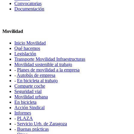
Convocatorias
Documentación
Movilidad
Inicio Movilidad
Qué hacemos
Legislación
Transporte Movilidad Infraestructuras
Movilidad sostenible al trabajo
-
Planes de movilidad a la empresa
-
Autobús de empresa
-
En bicicleta al trabajo
Comparte coche
Seguridad vial
Movilidad urbana
En bicicleta
Acción Sindical
Informes
-
PLAZA
-
Servicio Urb. de Zaragoza
-
Buenas prácticas