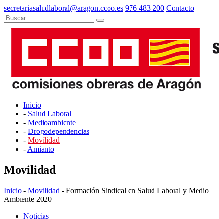
secretariasaludlaboral@aragon.ccoo.es
976 483 200
Contacto
Inicio
-
Salud Laboral
-
Medioambiente
-
Drogodependencias
-
Movilidad
-
Amianto
Movilidad
Inicio
-
Movilidad
- Formación Sindical en Salud Laboral y Medio
Ambiente 2020
Noticias