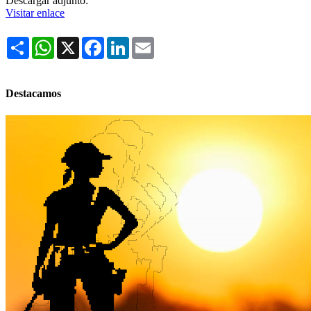
Descargar adjunto:
Visitar enlace
Share
WhatsApp
X
Facebook
LinkedIn
Email
Destacamos