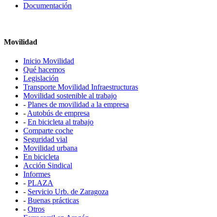
Documentación
Movilidad
Inicio Movilidad
Qué hacemos
Legislación
Transporte Movilidad Infraestructuras
Movilidad sostenible al trabajo
-
Planes de movilidad a la empresa
-
Autobús de empresa
-
En bicicleta al trabajo
Comparte coche
Seguridad vial
Movilidad urbana
En bicicleta
Acción Sindical
Informes
-
PLAZA
-
Servicio Urb. de Zaragoza
-
Buenas prácticas
-
Otros