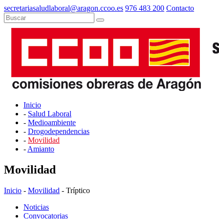
secretariasaludlaboral@aragon.ccoo.es
976 483 200
Contacto
Inicio
-
Salud Laboral
-
Medioambiente
-
Drogodependencias
-
Movilidad
-
Amianto
Movilidad
Inicio
-
Movilidad
- Tríptico
Noticias
Convocatorias