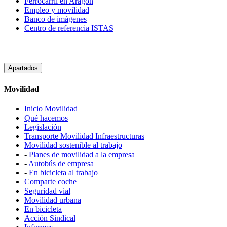
Ferrocarril en Aragón
Empleo y movilidad
Banco de imágenes
Centro de referencia ISTAS
Apartados
Movilidad
Inicio Movilidad
Qué hacemos
Legislación
Transporte Movilidad Infraestructuras
Movilidad sostenible al trabajo
-
Planes de movilidad a la empresa
-
Autobús de empresa
-
En bicicleta al trabajo
Comparte coche
Seguridad vial
Movilidad urbana
En bicicleta
Acción Sindical