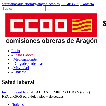
secretariasaludlaboral@aragon.ccoo.es
976 483 200
Contacto
Inicio
-
Salud Laboral
-
Medioambiente
-
Drogodependencias
-
Movilidad
-
Amianto
Salud laboral
Inicio
-
Salud laboral
- ALTAS TEMPERATURAS (calor) -
RECURSOS para delegados y delegadas
Noticias