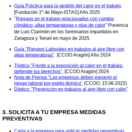
Guía Práctica para la gestión del calor en el trabajo
.
[Fundación 1º de Mayo-ISTAS] Año 2025
"
Riesgos en el trabajo relacionados con cambio
climático, altas temperaturas y olas de calor
" Ponencia
de Luis Clarimón en los Seminarios impartidos en
Zaragoza y Teruel en mayo de 2025.
Guía "Riesgos Laborales en trabajos al aire libre con
altas temperaturas"
[CCOO Aragón] Año 2024
Tríptico "Frente a la exposición al calor en el trabajo,
defiende tus derechos"
. [CCOO Aragón] 2024
Nota de Prensa "Las empresas deben prevenir el
riesgo laboral por estrés térmico"
(CCOO, 15.06.2022)
Díptico: "Prevención en trabajos al aire libre con calor"
3. SOLICITA A TU EMPRESA MEDIDAS
PREVENTIVAS
Carta a la empresa para aplicar medidas preventivas