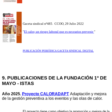
Gaceta sindical nº485.
CCOO, 29 Julio 2022
"
El calor, un riesgo laboral que es necearios prevenir
"
PUBLICACIÓN PERIÓDICA GACETA SINDICAL DIGITAL
9. PU
BLICACIONES DE LA FUNDACIÓN 1º DE
MAYO - ISTAS
Año 2025.
Proyecto CALORADAPT
Adaptación y mejora
de la gestión preventiva a los eventos y las olas de calor.
El proyecto tiene como objetivo la promoción y mejora de la