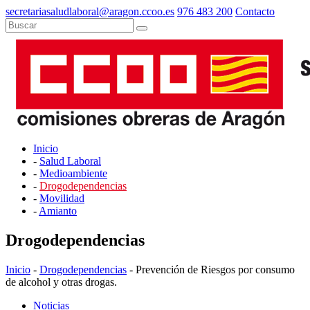
secretariasaludlaboral@aragon.ccoo.es
976 483 200
Contacto
Inicio
-
Salud Laboral
-
Medioambiente
-
Drogodependencias
-
Movilidad
-
Amianto
Drogodependencias
Inicio
-
Drogodependencias
- Prevención de Riesgos por consumo
de alcohol y otras drogas.
Noticias