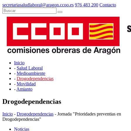
secretariasaludlaboral@aragon.ccoo.es
976 483 200
Contacto
Inicio
-
Salud Laboral
-
Medioambiente
-
Drogodependencias
-
Movilidad
-
Amianto
Drogodependencias
Inicio
-
Drogodependencias
- Jornada "Prioridades preventias en
Drogodependencias"
Noticias