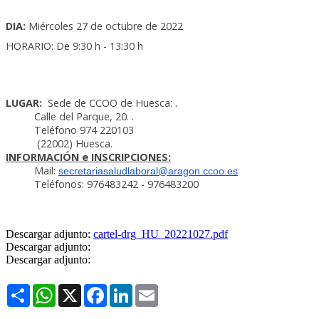
DIA:
Miércoles 27 de octubre de 2022
HORARIO: De 9:30 h - 13:30 h
LUGAR:
Sede de CCOO de Huesca: .
Calle del Parque, 20. .
Teléfono 974 220103
(22002) Huesca.
INFORMACIÓN e INSCRIPCIONES:
Mail:
secretariasaludlaboral@aragon.ccoo.es
Teléfonos: 976483242 - 976483200
Descargar adjunto:
cartel-drg_HU_20221027.pdf
Descargar adjunto:
Descargar adjunto:
Share
WhatsApp
X
Facebook
LinkedIn
Email