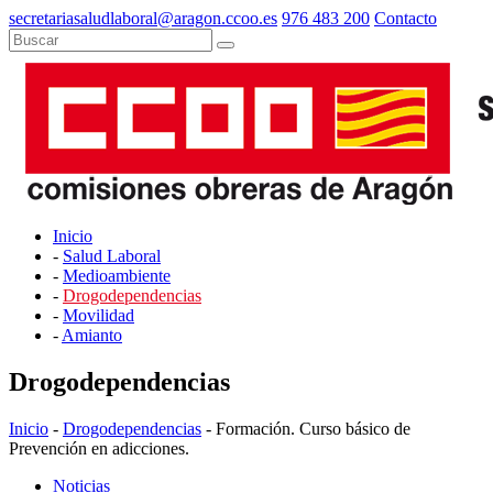
secretariasaludlaboral@aragon.ccoo.es
976 483 200
Contacto
Inicio
-
Salud Laboral
-
Medioambiente
-
Drogodependencias
-
Movilidad
-
Amianto
Drogodependencias
Inicio
-
Drogodependencias
- Formación. Curso básico de
Prevención en adicciones.
Noticias