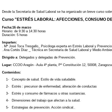
Desde la Secretaría de Salud Laboral se ha organizado un breve curso sobre 
Curso "ESTRÉS LABORAL: AFECCIONES, CONSUMO D
Fecha:16 de marzo
Horario: de 9:30 a 14:30 horas
Duración: 5 horas
Imparten:
. Mª José Toca Tresgallo_ Psicóloga experta en Estrés Laboral y Prevencio
. Ana Cortés Díaz _ Técnica en Secretaría de Salud Laboral y Medio Ambi
Dirigido a
: Delegados y delegadas de Prevención.
Lugar:
CCOO Aragón - Aula 4ª planta, Pº Constitución 12, 50008, Zaragoza
Contenidos:
1-
Concepto de salud. Estilo de vida saludable.
2-
Estrés : precursor de enfermedad, alteración de conductas
3-
Estrés y consumo de fármacos u otras sustancias.
4-
Dimensiones del trabajo que afectan a la salud.
5-
Estrategias de prevención. Acción sindical..