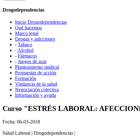
Drogodependencias
Inicio Drogodependencias
Qué hacemos
Marco legal
Drogas y adicciones
-
Tabaco
-
Alcohol
-
Fármacos
-
Juegos de azar
Planteamiento sindical
Propuestas de acción
Formación
Vigilancia de la salud
Negociación colectiva
Información y ayuda
Curso "ESTRÉS LABORAL: AFECCIO
Fecha: 06-03-2018
Salud Laboral | Drogodependencias |