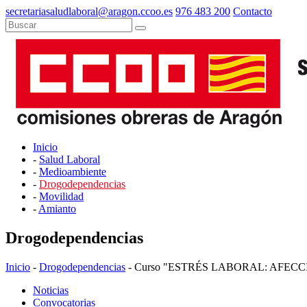
secretariasaludlaboral@aragon.ccoo.es
976 483 200
Contacto
Inicio
-
Salud Laboral
-
Medioambiente
-
Drogodependencias
-
Movilidad
-
Amianto
Drogodependencias
Inicio
-
Drogodependencias
- Curso "ESTRÉS LABORAL: AFE
Noticias
Convocatorias