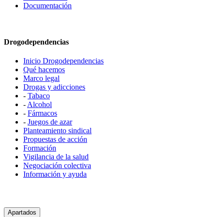
Documentación
Drogodependencias
Inicio Drogodependencias
Qué hacemos
Marco legal
Drogas y adicciones
-
Tabaco
-
Alcohol
-
Fármacos
-
Juegos de azar
Planteamiento sindical
Propuestas de acción
Formación
Vigilancia de la salud
Negociación colectiva
Información y ayuda
Apartados