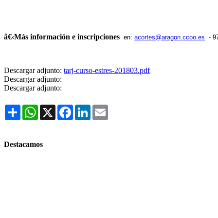
â€‹Más información e inscripciones
en:
acortes@aragon.ccoo.es
- 9
Descargar adjunto:
tarj-curso-estres-201803.pdf
Descargar adjunto:
Descargar adjunto:
Share
WhatsApp
X
Facebook
LinkedIn
Email
Destacamos