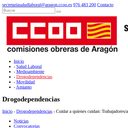
secretariasaludlaboral@aragon.ccoo.es
976 483 200
Contacto
Inicio
-
Salud Laboral
-
Medioambiente
-
Drogodependencias
-
Movilidad
-
Amianto
Drogodependencias
Inicio
-
Drogodependencias
- Cuidar a quienes cuidan: Trabajadores/
Noticias
Convocatorias