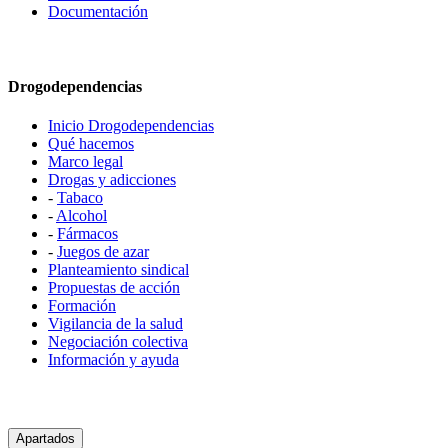
Documentación
Drogodependencias
Inicio Drogodependencias
Qué hacemos
Marco legal
Drogas y adicciones
-
Tabaco
-
Alcohol
-
Fármacos
-
Juegos de azar
Planteamiento sindical
Propuestas de acción
Formación
Vigilancia de la salud
Negociación colectiva
Información y ayuda
Apartados