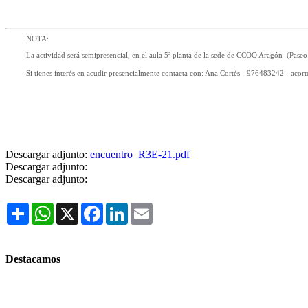
NOTA:
La actividad será semipresencial, en el aula 5ª planta de la sede de CCOO Aragón (Pas
Si tienes interés en acudir presencialmente contacta con: Ana Cortés - 976483242 - aco
Descargar adjunto:
encuentro_R3E-21.pdf
Descargar adjunto:
Descargar adjunto:
Share
WhatsApp
X
Facebook
LinkedIn
Email
Destacamos