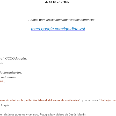
de 10:00 a 12:30
h.
Enlace para asistir mediante videoconferencia:
meet.google.com/fqc-dida-zst
boral CCOO Aragón
.
tés.
Sociosanitarios.
 Ciudadanía
.
*
*
.
s de salud en la población laboral del sector de residencias
”
y la encuesta
“
Trabajar en 
e Aragón
.
 distintos puestos y centros. Fotografía y vídeos de Jesús Martín.