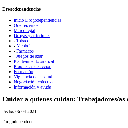
Drogodependencias
Inicio Drogodependencias
Qué hacemos
Marco legal
Drogas y adicciones
-
Tabaco
-
Alcohol
-
Fármacos
-
Juegos de azar
Planteamiento sindical
Propuestas de acción
Formación
Vigilancia de la salud
Negociación colectiva
Información y ayuda
Cuidar a quienes cuidan: Trabajadores/as 
Fecha: 06-04-2021
Drogodependencias |