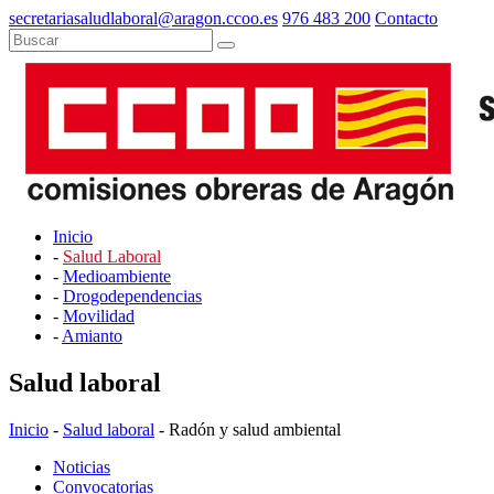
secretariasaludlaboral@aragon.ccoo.es
976 483 200
Contacto
Inicio
-
Salud Laboral
-
Medioambiente
-
Drogodependencias
-
Movilidad
-
Amianto
Salud laboral
Inicio
-
Salud laboral
- Radón y salud ambiental
Noticias
Convocatorias