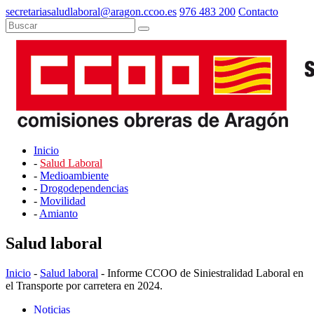
secretariasaludlaboral@aragon.ccoo.es
976 483 200
Contacto
Inicio
-
Salud Laboral
-
Medioambiente
-
Drogodependencias
-
Movilidad
-
Amianto
Salud laboral
Inicio
-
Salud laboral
- Informe CCOO de Siniestralidad Laboral en
el Transporte por carretera en 2024.
Noticias