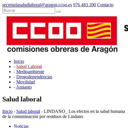
secretariasaludlaboral@aragon.ccoo.es
976 483 200
Contacto
Inicio
-
Salud Laboral
-
Medioambiente
-
Drogodependencias
-
Movilidad
-
Amianto
Salud laboral
Inicio
-
Salud laboral
- LINDANO_ Los efectos en la salud humana
de la contaminación por residuos de Lindano
Noticias