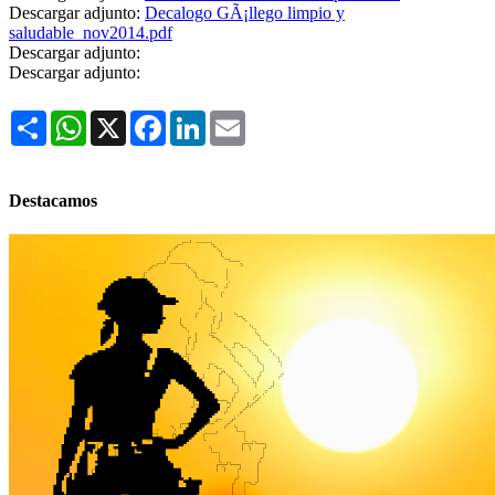
Descargar adjunto:
Decalogo GÃ¡llego limpio y
saludable_nov2014.pdf
Descargar adjunto:
Descargar adjunto:
Share
WhatsApp
X
Facebook
LinkedIn
Email
Destacamos