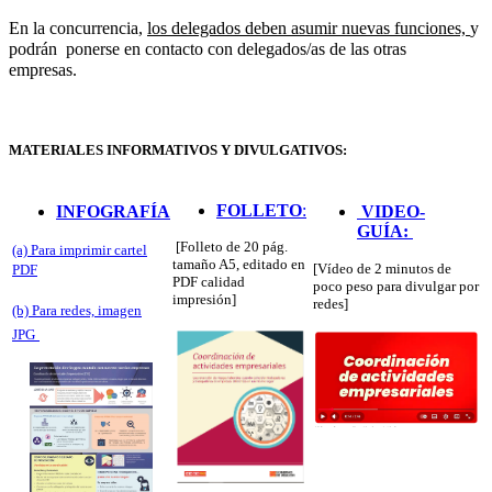
En la concurrencia,
los delegados deben asumir nuevas funciones,
y
podrán ponerse en contacto con delegados/as de las otras
empresas.
MATERIALES INFORMATIVOS Y DIVULGATIVOS:
FOLLETO
:
INFOGRAFÍA
VIDEO-
GUÍA:
[Folleto de 20 pág.
(a) Para imprimir c
artel
tamaño A5, editado en
[Vídeo de 2 minutos de
PDF
PDF calidad
poco peso para divulgar por
impresión]
redes]
(b) Para redes, imagen
JPG