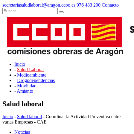
secretariasaludlaboral@aragon.ccoo.es
976 483 200
Contacto
Inicio
-
Salud Laboral
-
Medioambiente
-
Drogodependencias
-
Movilidad
-
Amianto
Salud laboral
Inicio
-
Salud laboral
- Coordinar la Actividad Preventiva entre
varias Empresas - CAE
Noticias