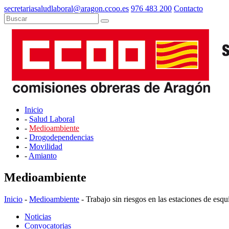
secretariasaludlaboral@aragon.ccoo.es
976 483 200
Contacto
Inicio
-
Salud Laboral
-
Medioambiente
-
Drogodependencias
-
Movilidad
-
Amianto
Medioambiente
Inicio
-
Medioambiente
- Trabajo sin riesgos en las estaciones de esquí
Noticias
Convocatorias