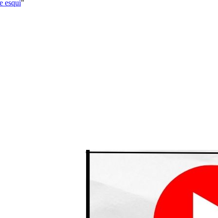
de esquí
"