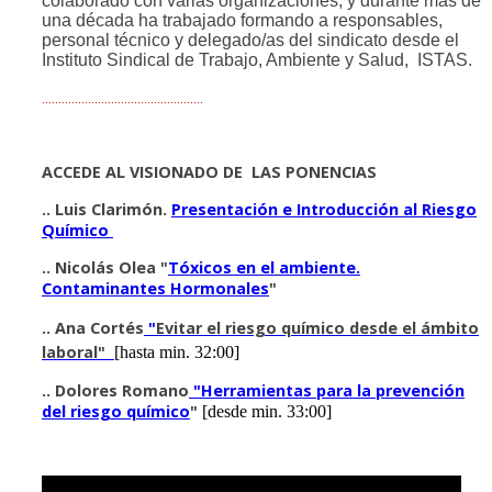
colaborado con varias organizaciones, y durante más de
una década ha trabajado formando a responsables,
personal técnico y delegado/as del sindicato desde el
Instituto Sindical de Trabajo, Ambiente y Salud, ISTAS.
.................................................
ACCEDE AL VISIONADO DE LAS PONENCIAS
.. Luis Clarimón.
Presentación e Introducción al Riesgo
Químico
.. Nicolás Olea "
Tóxicos en el ambiente.
Contaminantes Hormonales
"
..
Ana Cortés
"
Evitar el riesgo químico desde el ámbito
laboral"
[hasta min. 32:00]
..
Dolores Romano
"Herramientas para la prevención
del riesgo químico
"
[desde min. 33:00]