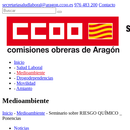
secretariasaludlaboral@aragon.ccoo.es
976 483 200
Contacto
Inicio
-
Salud Laboral
-
Medioambiente
-
Drogodependencias
-
Movilidad
-
Amianto
Medioambiente
Inicio
-
Medioambiente
- Seminario sobre RIESGO QUÍMICO _
Ponencias
Noticias