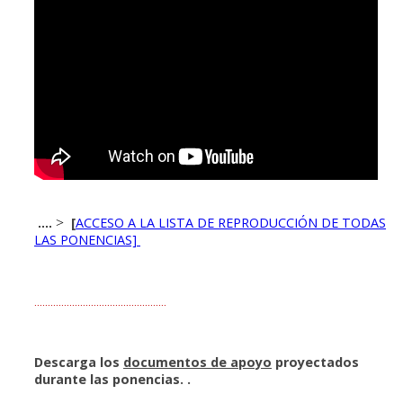
[
ACCESO A LA LISTA DE REPRODUCCIÓN DE TODAS
.... >
LAS PONENCIAS]
.................................................
Descarga los
documentos de apoyo
proyectados
durante las ponencias. .