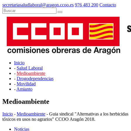
secretariasaludlaboral@aragon.ccoo.es
976 483 200
Contacto
Inicio
-
Salud Laboral
-
Medioambiente
-
Drogodependencias
-
Movilidad
-
Amianto
Medioambiente
Inicio
-
Medioambiente
- Guia sindical "Alternativas a los herbicidas
tóxicos en usos no agrarios" CCOO Aragón 2018.
Noticias