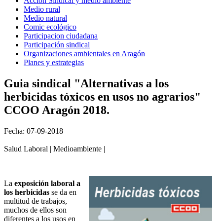
Acción Sindical y medio ambiente
Medio rural
Medio natural
Comic ecológico
Participacion ciudadana
Participación sindical
Organizaciones ambientales en Aragón
Planes y estrategias
Guia sindical "Alternativas a los
herbicidas tóxicos en usos no agrarios"
CCOO Aragón 2018.
Fecha: 07-09-2018
Salud Laboral | Medioambiente |
La
exposición laboral a
los herbicidas
se da en
multitud de trabajos,
muchos de ellos son
diferentes a los usos en