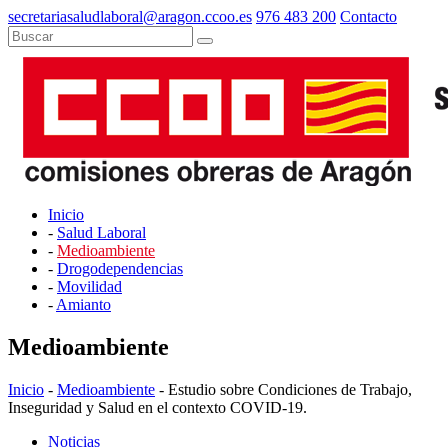
secretariasaludlaboral@aragon.ccoo.es
976 483 200
Contacto
Inicio
-
Salud Laboral
-
Medioambiente
-
Drogodependencias
-
Movilidad
-
Amianto
Medioambiente
Inicio
-
Medioambiente
- Estudio sobre Condiciones de Trabajo,
Inseguridad y Salud en el contexto COVID-19.
Noticias