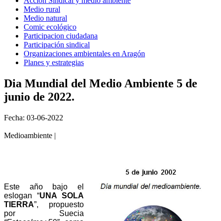
Acción Sindical y medio ambiente
Medio rural
Medio natural
Comic ecológico
Participacion ciudadana
Participación sindical
Organizaciones ambientales en Aragón
Planes y estrategias
Dia Mundial del Medio Ambiente 5 de
junio de 2022.
Fecha: 03-06-2022
Medioambiente |
Este año bajo el
eslogan “
UNA SOLA
TIERRA
”, propuesto
por Suecia