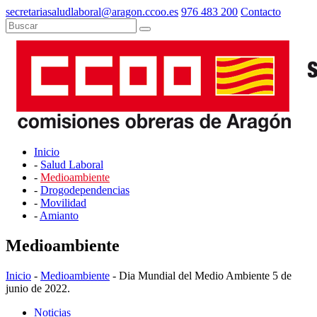
secretariasaludlaboral@aragon.ccoo.es
976 483 200
Contacto
Inicio
-
Salud Laboral
-
Medioambiente
-
Drogodependencias
-
Movilidad
-
Amianto
Medioambiente
Inicio
-
Medioambiente
- Dia Mundial del Medio Ambiente 5 de
junio de 2022.
Noticias