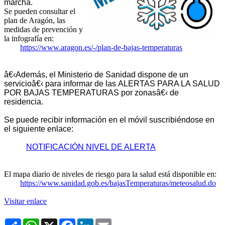
marcha.
Se pueden consultar el
plan de Aragón, las
medidas de prevención y
la infografía en:
https://www.aragon.es/-/plan-
de-bajas-temperaturas
â€‹Además, el
Ministerio de Sanidad dispone de un
servicio
â€‹ para informar de las ALERTAS PARA LA SALUD
POR BAJAS TEMPERATURAS p
or zonas
â€‹ de
residencia.
Se puede recibir información en el móvil suscribiéndose
en
el siguiente enlace:
NOTIFICACIÓN NIVEL DE ALERTA
El mapa diario de niveles de riesgo para la salud está disponible en:
https://www.sanidad.gob.es/
bajasTemperaturas/meteosalud.
do
Visitar enlace
Share
WhatsApp
X
Facebook
LinkedIn
Email