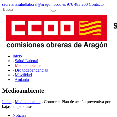
secretariasaludlaboral@aragon.ccoo.es
976 483 200
Contacto
Inicio
-
Salud Laboral
-
Medioambiente
-
Drogodependencias
-
Movilidad
-
Amianto
Medioambiente
Inicio
-
Medioambiente
- Conoce el Plan de acción preventiva por
bajas temperaturas.
Noticias