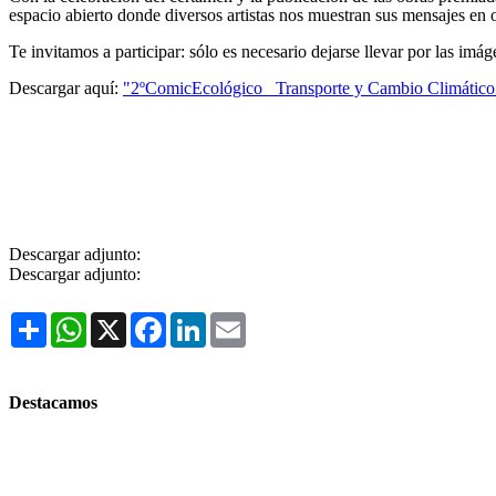
espacio abierto donde diversos artistas nos muestran sus mensajes en o
Te invitamos a participar: sólo es necesario dejarse llevar por las imá
Descargar aquí:
"2ºComicEcológico_ Transporte y Cambio Climático
Descargar adjunto:
Descargar adjunto:
Share
WhatsApp
X
Facebook
LinkedIn
Email
Destacamos