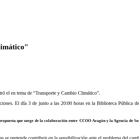
limático"
ró el en tema de “Transporte y Cambio Climático”.
raciones. El día 3 de junio a las 20:00 horas en
la Biblioteca Pública
de
a propuesta que surge de la colaboración entre CCOO Aragón y
la Agencia
de So
s se pretende contribuir en la sensibilización ante el problema del camb