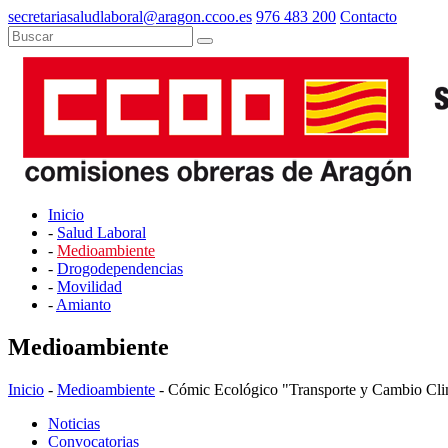
secretariasaludlaboral@aragon.ccoo.es
976 483 200
Contacto
Inicio
-
Salud Laboral
-
Medioambiente
-
Drogodependencias
-
Movilidad
-
Amianto
Medioambiente
Inicio
-
Medioambiente
- Cómic Ecológico "Transporte y Cambio Cli
Noticias
Convocatorias