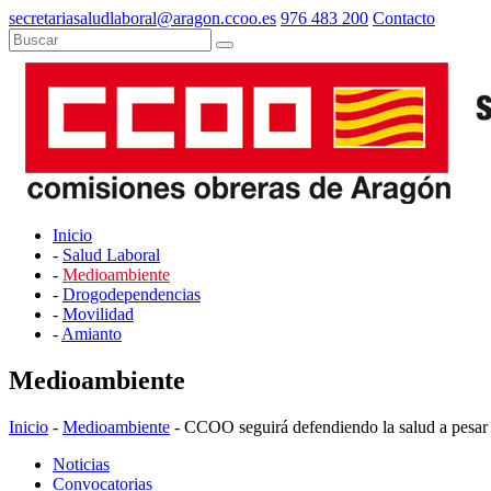
secretariasaludlaboral@aragon.ccoo.es
976 483 200
Contacto
Inicio
-
Salud Laboral
-
Medioambiente
-
Drogodependencias
-
Movilidad
-
Amianto
Medioambiente
Inicio
-
Medioambiente
- CCOO seguirá defendiendo la salud a pesar d
Noticias
Convocatorias