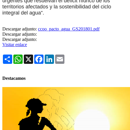
urgentes que resuelvan el déficit hídrico de los
territorios afectados y la sostenibilidad del ciclo
integral del agua”.
Descargar adjunto:
ccoo_pacto_agua_GS201801.pdf
Descargar adjunto:
Descargar adjunto:
Visitar enlace
Share
WhatsApp
X
Facebook
LinkedIn
Email
Destacamos