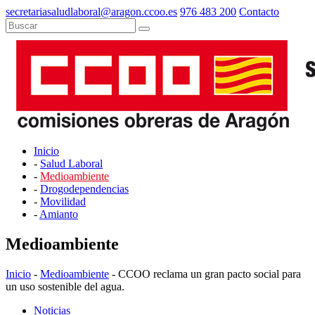
secretariasaludlaboral@aragon.ccoo.es
976 483 200
Contacto
Inicio
-
Salud Laboral
-
Medioambiente
-
Drogodependencias
-
Movilidad
-
Amianto
Medioambiente
Inicio
-
Medioambiente
- CCOO reclama un gran pacto social para
un uso sostenible del agua.
Noticias