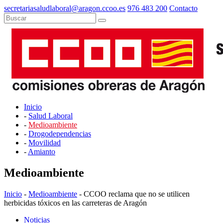
secretariasaludlaboral@aragon.ccoo.es
976 483 200
Contacto
Inicio
-
Salud Laboral
-
Medioambiente
-
Drogodependencias
-
Movilidad
-
Amianto
Medioambiente
Inicio
-
Medioambiente
- CCOO reclama que no se utilicen
herbicidas tóxicos en las carreteras de Aragón
Noticias