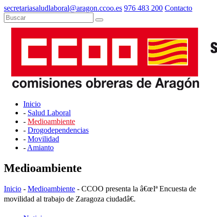
secretariasaludlaboral@aragon.ccoo.es
976 483 200
Contacto
Inicio
-
Salud Laboral
-
Medioambiente
-
Drogodependencias
-
Movilidad
-
Amianto
Medioambiente
Inicio
-
Medioambiente
- CCOO presenta la â€œIª Encuesta de
movilidad al trabajo de Zaragoza ciudadâ€.