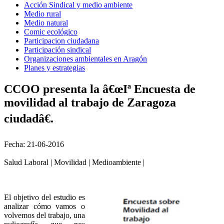
Acción Sindical y medio ambiente
Medio rural
Medio natural
Comic ecológico
Participacion ciudadana
Participación sindical
Organizaciones ambientales en Aragón
Planes y estrategias
CCOO presenta la â€œIª Encuesta de
movilidad al trabajo de Zaragoza
ciudadâ€.
Fecha: 21-06-2016
Salud Laboral | Movilidad | Medioambiente |
El objetivo del estudio es
analizar cómo vamos o
volvemos del trabajo, una