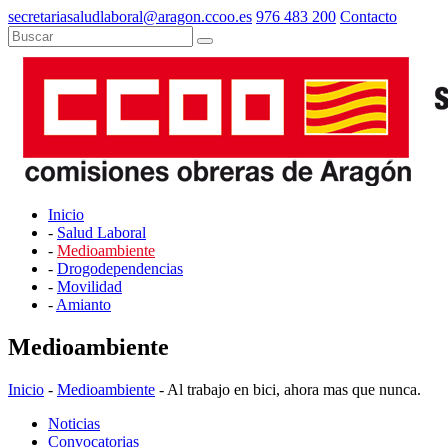
secretariasaludlaboral@aragon.ccoo.es
976 483 200
Contacto
Inicio
-
Salud Laboral
-
Medioambiente
-
Drogodependencias
-
Movilidad
-
Amianto
Medioambiente
Inicio
-
Medioambiente
- Al trabajo en bici, ahora mas que nunca.
Noticias
Convocatorias