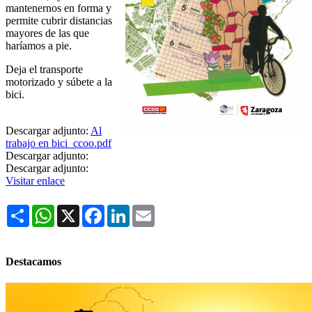
mantenernos en forma y
permite cubrir distancias
mayores de las que
haríamos a pie.
Deja el transporte
motorizado y súbete a la
bici.
Descargar adjunto:
Al
trabajo en bici_ccoo.pdf
Descargar adjunto:
Descargar adjunto:
Visitar enlace
Share
WhatsApp
X
Facebook
LinkedIn
Email
Destacamos