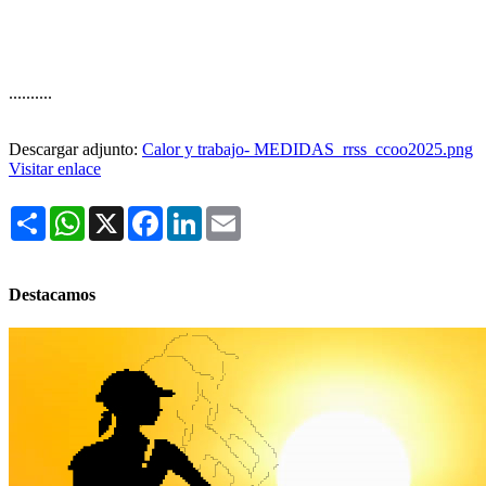
..........
Descargar adjunto:
Calor y trabajo- MEDIDAS_rrss_ccoo2025.png
Visitar enlace
Share
WhatsApp
X
Facebook
LinkedIn
Email
Destacamos