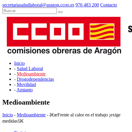
secretariasaludlaboral@aragon.ccoo.es
976 483 200
Contacto
Inicio
-
Salud Laboral
-
Medioambiente
-
Drogodependencias
-
Movilidad
-
Amianto
Medioambiente
Inicio
-
Medioambiente
- â€œFrente al calor en el trabajo ¡exige
medidas!â€