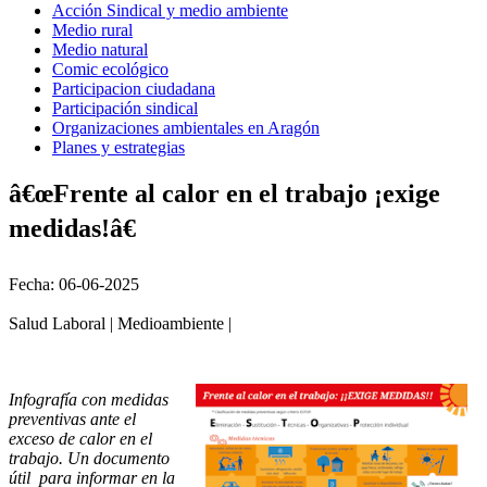
Acción Sindical y medio ambiente
Medio rural
Medio natural
Comic ecológico
Participacion ciudadana
Participación sindical
Organizaciones ambientales en Aragón
Planes y estrategias
â€œFrente al calor en el trabajo ¡exige
medidas!â€
Fecha: 06-06-2025
Salud Laboral | Medioambiente |
Infografía con medidas
preventivas ante el
exceso de calor en el
trabajo. Un documento
útil para informar en la