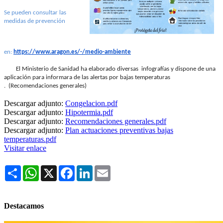
Se pueden consultar las
medidas de prevención
en:
https://www.aragon.es/-/medio-ambiente
El Ministerio de Sanidad ha elaborado diversas infografías y dispone de una
aplicación para informara de las alertas por bajas temperaturas
.
(Recomendaciones generales)
Descargar adjunto:
Congelacion.pdf
Descargar adjunto:
Hipotermia.pdf
Descargar adjunto:
Recomendaciones generales.pdf
Descargar adjunto:
Plan actuaciones preventivas bajas
temperaturas.pdf
Visitar enlace
Share
WhatsApp
X
Facebook
LinkedIn
Email
Destacamos