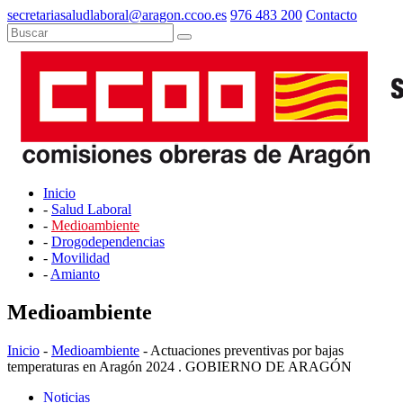
secretariasaludlaboral@aragon.ccoo.es
976 483 200
Contacto
Inicio
-
Salud Laboral
-
Medioambiente
-
Drogodependencias
-
Movilidad
-
Amianto
Medioambiente
Inicio
-
Medioambiente
- Actuaciones preventivas por bajas
temperaturas en Aragón 2024 . GOBIERNO DE ARAGÓN
Noticias