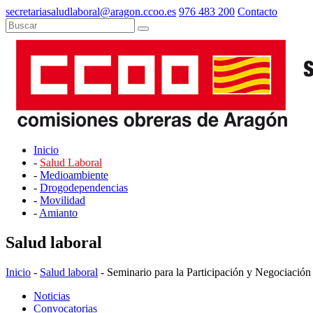
secretariasaludlaboral@aragon.ccoo.es
976 483 200
Contacto
Inicio
-
Salud Laboral
-
Medioambiente
-
Drogodependencias
-
Movilidad
-
Amianto
Salud laboral
Inicio
-
Salud laboral
- Seminario para la Participación y Negociac
Noticias
Convocatorias