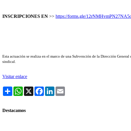
INSCRIPCIONES EN
>>
https://forms.gle/12rNMHvmPN27NA5
Esta actuación se realiza en el marco de una Subvención de la Dirección General d
sindical.
Visitar enlace
Share
WhatsApp
X
Facebook
LinkedIn
Email
Destacamos