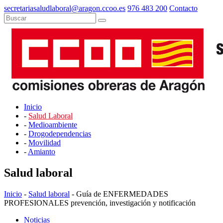
secretariasaludlaboral@aragon.ccoo.es
976 483 200
Contacto
Inicio
-
Salud Laboral
-
Medioambiente
-
Drogodependencias
-
Movilidad
-
Amianto
Salud laboral
Inicio
-
Salud laboral
- Guía de ENFERMEDADES
PROFESIONALES prevención, investigación y notificación
Noticias