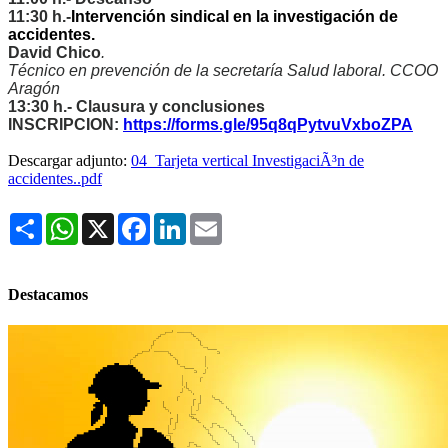
11:30 h.-
Intervención sindical en la investigación de
accidentes.
David Chico
.
Técnico en prevención de la secretaría Salud laboral. CCOO
Aragón
13:30 h.-
Clausura y conclusiones
INSCRIPCION:
https://forms.gle/95q8qPytvuVxboZPA
Descargar adjunto:
04_Tarjeta vertical InvestigaciÃ³n de
accidentes..pdf
Share
WhatsApp
X
Facebook
LinkedIn
Email
Destacamos