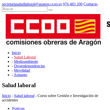
secretariasaludlaboral@aragon.ccoo.es
976 483 200
Contacto
Inicio
-
Salud Laboral
-
Medioambiente
-
Drogodependencias
-
Movilidad
-
Amianto
Salud laboral
Inicio
-
Salud laboral
- Curso sobre Gestión e Investigación de
accidentes
Noticias