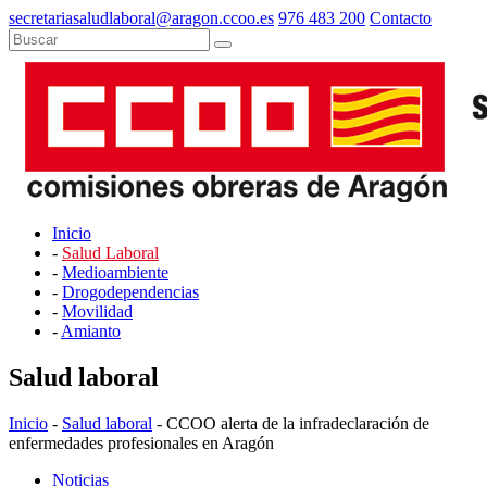
secretariasaludlaboral@aragon.ccoo.es
976 483 200
Contacto
Inicio
-
Salud Laboral
-
Medioambiente
-
Drogodependencias
-
Movilidad
-
Amianto
Salud laboral
Inicio
-
Salud laboral
- CCOO alerta de la infradeclaración de
enfermedades profesionales en Aragón
Noticias